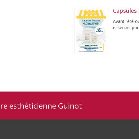
Capsules 
Avant l’été o
essentiel po
jeunesse. ...
tre esthéticienne Guinot