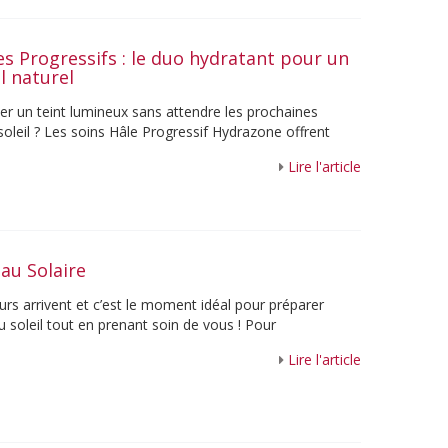
es Progressifs : le duo hydratant pour un
il naturel
her un teint lumineux sans attendre les prochaines
soleil ? Les soins Hâle Progressif Hydrazone offrent
nt au visage et au corps un hâle ...
Lire l'article
au Solaire
urs arrivent et c’est le moment idéal pour préparer
 soleil tout en prenant soin de vous ! Pour
votre routine beauté, Guinot vous fait ...
Lire l'article