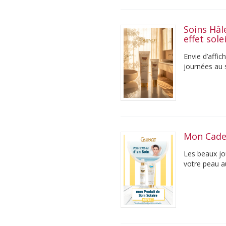
Soins Hâl
effet sole
Envie d’affic
journées au 
progressiveme
Mon Cade
Les beaux jo
votre peau au
accompagner 