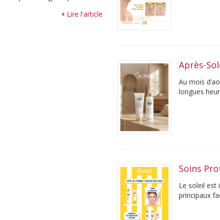
 ...
Lire l'article
Après-Sol
Au mois d’aoû
longues heur
entre le soleil
Soins Pro
Le soleil est
principaux f
profondeur et 