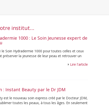
tre institut...
adermie 1000 : Le Soin Jeunesse expert de
au
é le Soin Hydradermie 1000 pour toutes celles et ceux
t préserver la jeunesse de leur peau et retrouver un
. Grâce à sa ...
Lire l'article
n : Instant Beauty par le Dr JDM
ty est le nouveau soin express créé par le Docteur JDM,
ublimer toutes les peaux, à tous les âges. En seulement
e soin visage ...