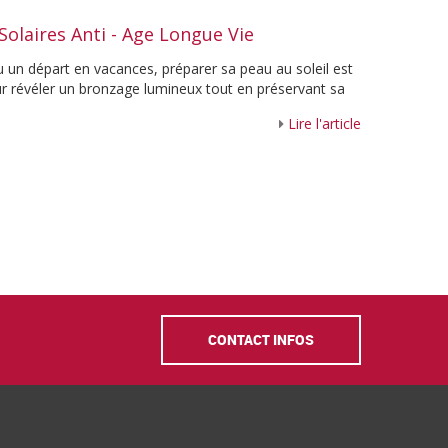
Solaires Anti - Age Longue Vie
u un départ en vacances, préparer sa peau au soleil est
ur révéler un bronzage lumineux tout en préservant sa
Lire l'article
CONTACT INFOS