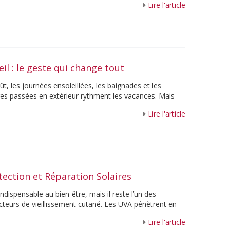
Lire l'article
eil : le geste qui change tout
t, les journées ensoleillées, les baignades et les
es passées en extérieur rythment les vacances. Mais
, la chaleur, le ...
Lire l'article
tection et Réparation Solaires
 indispensable au bien-être, mais il reste l’un des
acteurs de vieillissement cutané. Les UVA pénètrent en
fragilisent les ...
Lire l'article