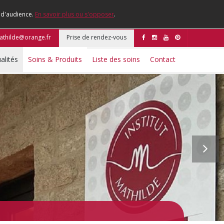
e d'audience.
En savoir plus ou s'opposer
.
mathilde@orange.fr
Prise de rendez-vous
alités
Soins & Produits
Liste des soins
Contact
