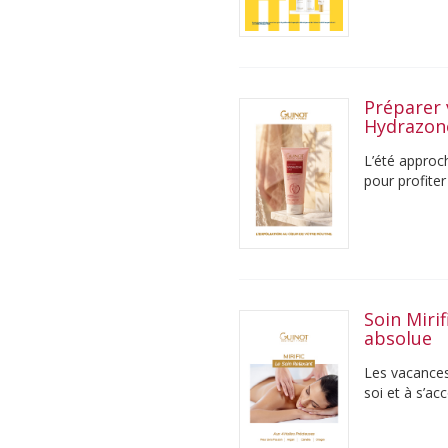
Préparer 
Hydrazo
L’été approch
pour profiter
soleil, il est ...
Soin Miri
absolue
Les vacances 
soi et à s’a
Pourtant, ent