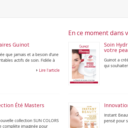
En ce moment dans vo
aires Guinot
Soin Hydr
votre pe
osée que jamais et a besoin d’une
Guinot a cré
tables actifs de soin. Fidèle à
qui souhaiten
Lire l'article
teint éclatant
lection Été Masters
Innovatio
Instant Beau
a nouvelle collection SUN COLORS
pensé pour s
e complète imaginée pour
30 minutes, c