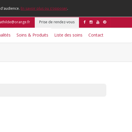
e d'audience.
En savoir plus ou s'opposer
.
mathilde@orange.fr
Prise de rendez-vous
alités
Soins & Produits
Liste des soins
Contact