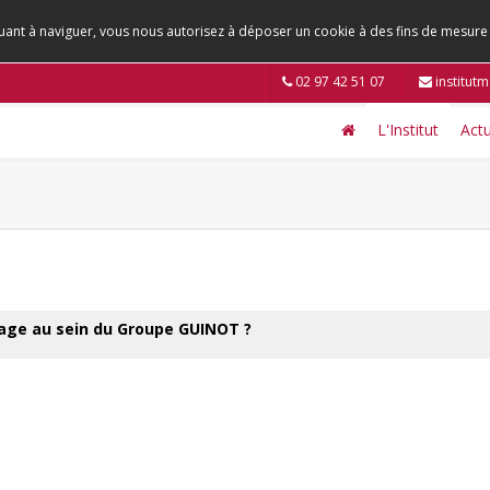
tinuant à naviguer, vous nous autorisez à déposer un cookie à des fins de mesur
02 97 42 51 07
institut
L'Institut
Actu
tage au sein du Groupe GUINOT ?