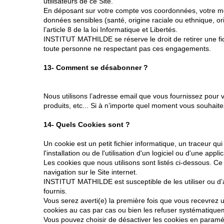
utilisateurs de ce Site.
En déposant sur votre compte vos coordonnées, votre mes
données sensibles (santé, origine raciale ou ethnique, ori
l’article 8 de la loi Informatique et Libertés.
INSTITUT MATHILDE se réserve le droit de retirer une fich
toute personne ne respectant pas ces engagements.
13- Comment se désabonner ?
Nous utilisons l’adresse email que vous fournissez pour
produits, etc... Si à n’importe quel moment vous souhait
14- Quels Cookies sont ?
Un cookie est un petit fichier informatique, un traceur qu
l'installation ou de l'utilisation d'un logiciel ou d'une appli
Les cookies que nous utilisons sont listés ci-dessous. Ce
navigation sur le Site internet.
INSTITUT MATHILDE est susceptible de les utiliser ou d’a
fournis.
Vous serez averti(e) la première fois que vous recevrez 
cookies au cas par cas ou bien les refuser systématique
Vous pouvez choisir de désactiver les cookies en paramét