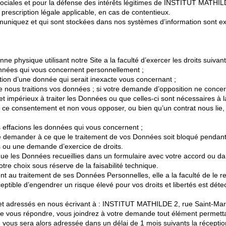
 sociales et pour la défense des intérêts légitimes de INSTITUT MATHILDE
 prescription légale applicable, en cas de contentieux.
iquez et qui sont stockées dans nos systèmes d’information sont exac
e physique utilisant notre Site a la faculté d’exercer les droits suivan
données qui vous concernent personnellement ;
ication d’une donnée qui serait inexacte vous concernant ;
 nous traitions vos données ; si votre demande d’opposition ne concern
es et impérieux à traiter les Données ou que celles-ci sont nécessaires à 
 ce consentement et non vous opposer, ou bien qu’un contrat nous lie, 
 effacions les données qui vous concernent ;
it de demander à ce que le traitement de vos Données soit bloqué penda
es ou une demande d’exercice de droits.
r que les Données recueillies dans un formulaire avec votre accord ou
otre choix sous réserve de la faisabilité technique.
 au traitement de ses Données Personnelles, elle a la faculté de le re
ptible d’engendrer un risque élevé pour vos droits et libertés est déte
 et adressés en nous écrivant à : INSTITUT MATHILDE 2, rue Saint-Mart
 de vous répondre, vous joindrez à votre demande tout élément permetta
e vous sera alors adressée dans un délai de 1 mois suivants la récepti