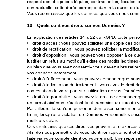
respect des obligations légales, contractuelles, fiscales,
contractuelle, cette durée correspondant à la durée de la
Vous reconnaissez que les données que vous nous commun
10 – Quels sont vos droits sur vos Données ?
En application des articles 14 à 22 du RGPD, toute personn
• droit d’accès : vous pouvez solliciter une copie des 
• droit de rectification : vous pouvez solliciter la modif
• droit d’opposition : vous pouvez vous opposer à ce que
justifier un refus au motif qu’il existe des motifs légitim
ou bien que vous avez consenti– vous devez alors retirer
vos données notamment ;
• droit à l’effacement : vous pouvez demander que nous
• droit à la limitation du traitement : vous avez le dro
contestation de votre part sur l’utilisation de vos Donné
• droit à la portabilité : vous avez le droit de demande
un format aisément réutilisable et transmise au tiers de v
Par ailleurs, lorsqu’une personne donne son consentement
Enfin, lorsqu’une violation de Données Personnelles susce
meilleurs délais.
Ces droits ainsi que ces directives peuvent être exercés
Afin de nous permettre de vous identifier rapidement et
faite via votre compte client ou votre email). Une répons