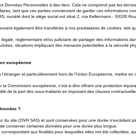
 Données Personnelles à des tiers. Cela ne comprend pas les tierces 
aires, tant que ces parties conviennent de garder ces informations conf
AS, société dont le siège social est situé 2, rue Kellermann - 59100 R
euvent également être transférée à nos prestataires de cookies, tels 
 légale, règlementaire et/ou judiciaire de partager des informations d
sumées, situations impliquant des menaces potentielles à la sécurité ph
nion européenne
 l’étranger et particulièrement hors de l’Union Européenne, mettre en
 :
la Commission européenne, c’est-à-dire offrant une protection équiva
ité de la part des sous-traitants en imposant des clauses contractuelles 
 Données ?
 du site (OVH SAS) et sont conservées pour une durée n’excédant pas 
ale de conserver certaines données pour une durée plus longue.
rrespondant aux finalités pour lesquelles elles ont été collectées, au