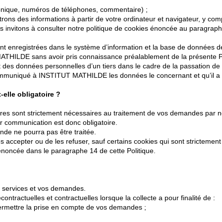
onique, numéros de téléphones, commentaire) ;
s des informations à partir de votre ordinateur et navigateur, y compris
invitons à consulter notre politique de cookies énoncée au paragraphe
 sont enregistrées dans le système d’information et la base de donné
THILDE sans avoir pris connaissance préalablement de la présente P
 des données personnelles d’un tiers dans le cadre de la passation d
communiqué à INSTITUT MATHILDE les données le concernant et qu’il a
elle obligatoire ?
es sont strictement nécessaires au traitement de vos demandes par n
eur communication est donc obligatoire.
de ne pourra pas être traitée.
les accepter ou de les refuser, sauf certains cookies qui sont stricte
s énoncée dans le paragraphe 14 de cette Politique.
s services et vos demandes.
ntractuelles et contractuelles lorsque la collecte a pour finalité de :
 permettre la prise en compte de vos demandes ;