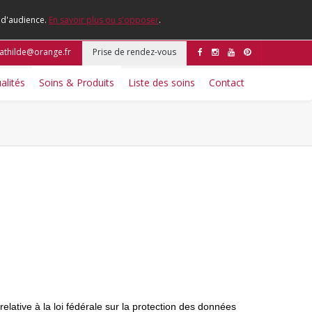
e d'audience.
En savoir plus ou s'opposer
.
mathilde@orange.fr
Prise de rendez-vous
alités
Soins & Produits
Liste des soins
Contact
lative à la loi fédérale sur la protection des données