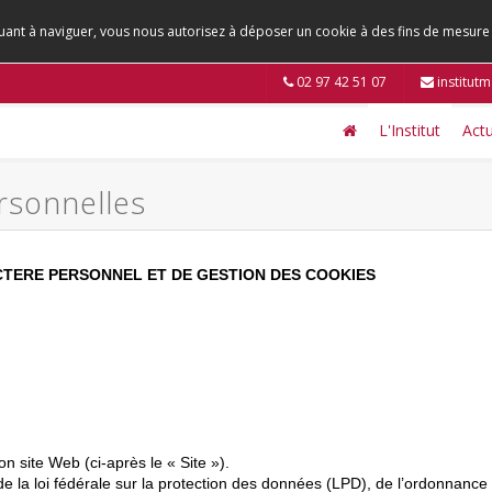
tinuant à naviguer, vous nous autorisez à déposer un cookie à des fins de mesur
02 97 42 51 07
institut
L'Institut
Actu
rsonnelles
CTERE PERSONNEL ET DE GESTION DES COOKIES
 site Web (ci-après le « Site »).
la loi fédérale sur la protection des données (LPD), de l’ordonnance re