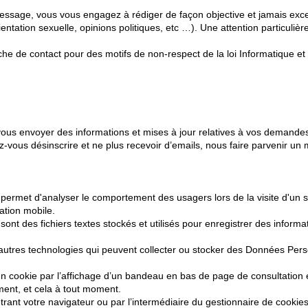
sage, vous vous engagez à rédiger de façon objective et jamais excess
entation sexuelle, opinions politiques, etc …). Une attention particuliè
e de contact pour des motifs de non-respect de la loi Informatique et Li
 vous envoyer des informations et mises à jour relatives à vos demande
ez-vous désinscrire et ne plus recevoir d’emails, nous faire parvenir u
i permet d'analyser le comportement des usagers lors de la visite d'un sit
cation mobile.
 sont des fichiers textes stockés et utilisés pour enregistrer des infor
utres technologies qui peuvent collecter ou stocker des Données Person
un cookie par l’affichage d’un bandeau en bas de page de consultation 
ment, et cela à tout moment.
rant votre navigateur ou par l’intermédiaire du gestionnaire de cookie