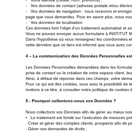
- Votre identité (civilité, nom, prénoms) ;
- Vos données de contact (adresse postale et/ou électr
- Vos données de navigation : nous recevons et enregistron
page que vous demandez. Pour en savoir plus, nous vous 
- Vos données de localisation
Ces données font l'objet d'un traitement automatisé et
Vous ne pouvez envoyer aucun formulaire à INSTITUT MA
Dans l’hypothèse où vous renseignez les coordonnées et
cette dernière que ce tiers est informé que vous avez 
4 – La communication des Données Personnelles est-
Les Données Personnelles demandées dans les formulair
prise de contact ou la création de votre espace client, l
Ainsi, à défaut de réponse dans ces champs, votre deman
Pour ce qui est des cookies, vous avez la possibilité de 
invitons à ce titre, à consulter notre politique de cookie
5 - Pourquoi collectons-nous vos Données ?
Nous collectons vos Données afin de gérer au mieux no
• Le traitement est fondé sur l’exécution de mesures préco
. Créer et gérer des comptes clients, prospects afin de
. Gérer vos demandes de droits ;