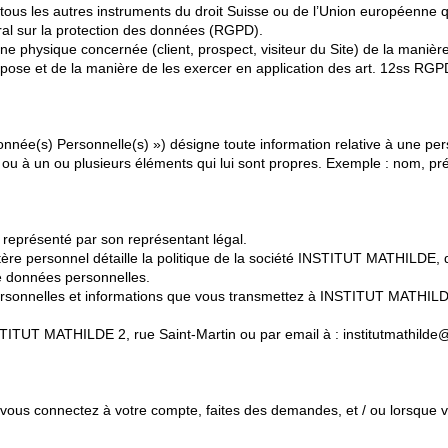
 tous les autres instruments du droit Suisse ou de l’Union européenne 
ral sur la protection des données (RGPD).
onne physique concernée (client, prospect, visiteur du Site) de la man
spose et de la manière de les exercer en application des art. 12ss RGP
ée(s) Personnelle(s) ») désigne toute information relative à une pers
on ou à un ou plusieurs éléments qui lui sont propres. Exemple : nom,
eprésenté par son représentant légal.
ère personnel détaille la politique de la société INSTITUT MATHILDE, 
de données personnelles.
ersonnelles et informations que vous transmettez à INSTITUT MATHILDE
STITUT MATHILDE 2, rue Saint-Martin ou par email à : institutmathilde
s vous connectez à votre compte, faites des demandes, et / ou lorsque 