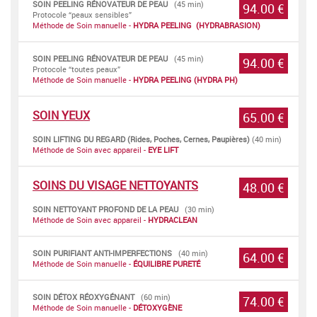
SOIN PEELING RÉNOVATEUR DE PEAU
(45 min)
94.00 €
Protocole “peaux sensibles”
Méthode de Soin manuelle -
HYDRA PEELING (HYDRABRASION)
SOIN PEELING RÉNOVATEUR DE PEAU
(45 min)
94.00 €
Protocole “toutes peaux”
Méthode de Soin manuelle -
HYDRA PEELING (HYDRA PH)
SOIN YEUX
65.00 €
SOIN LIFTING DU REGARD (Rides, Poches, Cernes, Paupières)
(40 min)
Méthode de Soin avec appareil -
EYE LIFT
SOINS DU VISAGE NETTOYANTS
48.00 €
SOIN NETTOYANT PROFOND DE LA PEAU
(30 min)
Méthode de Soin avec appareil -
HYDRACLEAN
SOIN PURIFIANT ANTI-IMPERFECTIONS
(40 min)
64.00 €
Méthode de Soin manuelle -
ÉQUILIBRE PURETÉ
SOIN DÉTOX RÉOXYGÉNANT
(60 min)
74.00 €
Méthode de Soin manuelle -
DÉTOXYGÈNE