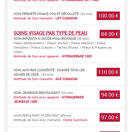
SOIN FERMETÉ VISAGE, COU ET DÉCOLLETÉ
(50 min)
100.00 €
Méthode de Soin manuelle -
LIFT SUMMUM
SOINS VISAGE PAR TYPE DE PEAU
84.00 €
SOIN INFUSION À L'ACIDE HYALURONIQUE
(50 min)
Peaux Déshydratées / Peaux Sèches / Peaux Matures / Peaux
Sensibles / Peaux Grasses / Taches Brunes / Peaux à Préparer au
Soleil
Méthode de Soin avec appareil -
HYDRADERMIE
1000
SOIN ANTI-ÂGE LONGÉVITÉ : GOMME TOUS LES
110.00 €
SIGNES DE L’ÂGE
(50 min)
Méthode de Soin manuelle -
AGE SUMMUM
SOIN JEUNESSE REVITALISANT
(50 min)
94.00 €
Méthode de Soin avec appareil -
HYDRADERMIE
JEUNESSE
1000
SOIN REPULPANT HYDRATANT (45min)
97.00 €
Méthode de Soin avec manuelle -
Hydra Summum