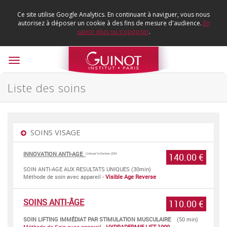
Ce site utilise Google Analytics. En continuant à naviguer, vous nous
autorisez à déposer un cookie à des fins de mesure d'audience.
En
savoir plus ou s'opposer
.
Toggle
navigation
Liste des soins
SOINS VISAGE
INNOVATION ANTI-AGE
140.00 €
Créé par le Docteur JDM
SOIN ANTI-AGE AUX RESULTATS UNIQUES (30min)
Méthode de soin avec appareil -
Visible Age Reverse
SOINS ANTI-ÂGE
110.00 €
SOIN LIFTING IMMÉDIAT PAR STIMULATION MUSCULAIRE
(50 min)
Méthode de Soin avec appareil -
HYDRADERMIE LIFT 1000