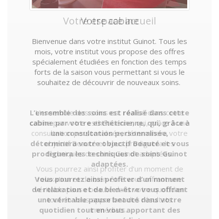
Votre espace accueil
Votre cabine
Bienvenue dans votre institut Guinot. Tous les
Bienvenue dans votre institut Guinot. Tous les
mois, votre institut vous propose des offres
mois, votre institut vous propose des offres
spécialement étudiées en fonction des temps
spécialement étudiées en fonction des temps
forts de la saison vous permettant si vous le
forts de la saison vous permettant si vous le
souhaitez de découvrir de nouveaux soins.
souhaitez de découvrir de nouveaux soins.
L’ensemble des soins est réalisé dans cette
L’ensemble des soins est réalisé dans cette
cabine par votre esthéticienne, qui, grâce à
cabine par votre esthéticienne, qui, grâce à une
consultation personnalisée, déterminera votre
une consultation personnalisée,
déterminera votre objectif Beauté et vous
objectif Beauté et vous prodiguera les
prodiguera les techniques de soins Guinot
techniques de soins Guinot adaptées.
adaptées.
Vous pourrez ainsi profiter d’un moment de
Vous pourrez ainsi profiter d’un moment
relaxation et de bien-être vous offrant une
de relaxation et de bien-être vous offrant
véritable pause beauté dans votre quotidien
une véritable pause beauté dans votre
tout en vous apportant des résultats
quotidien tout en vous apportant des
immédiats.