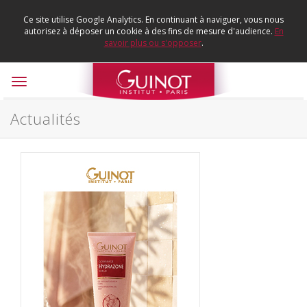
Ce site utilise Google Analytics. En continuant à naviguer, vous nous
autorisez à déposer un cookie à des fins de mesure d'audience.
En
savoir plus ou s'opposer
.
Toggle
navigation
Actualités